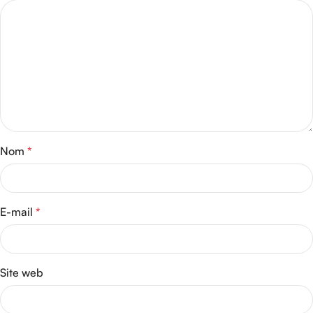
Nom
*
E-mail
*
Site web