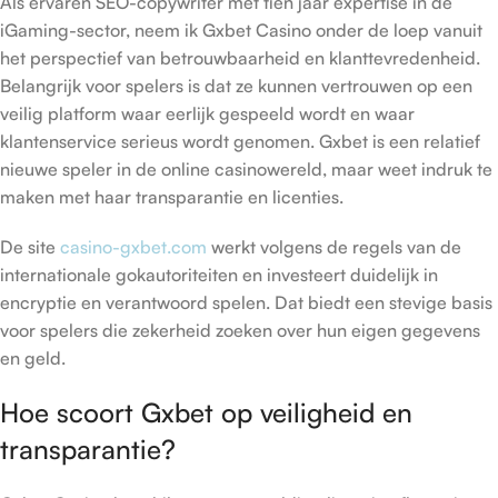
Als ervaren SEO-copywriter met tien jaar expertise in de
iGaming-sector, neem ik Gxbet Casino onder de loep vanuit
het perspectief van betrouwbaarheid en klanttevredenheid.
Belangrijk voor spelers is dat ze kunnen vertrouwen op een
veilig platform waar eerlijk gespeeld wordt en waar
klantenservice serieus wordt genomen. Gxbet is een relatief
nieuwe speler in de online casinowereld, maar weet indruk te
maken met haar transparantie en licenties.
De site
casino-gxbet.com
werkt volgens de regels van de
internationale gokautoriteiten en investeert duidelijk in
encryptie en verantwoord spelen. Dat biedt een stevige basis
voor spelers die zekerheid zoeken over hun eigen gegevens
en geld.
Hoe scoort Gxbet op veiligheid en
transparantie?