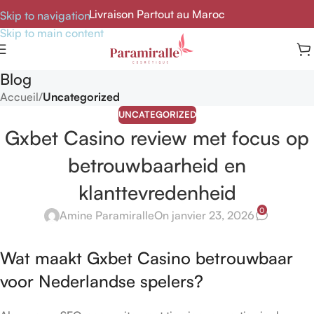
Livraison Partout au Maroc
Skip to navigation
Skip to main content
Blog
Accueil
/
Uncategorized
UNCATEGORIZED
Gxbet Casino review met focus op
betrouwbaarheid en
klanttevredenheid
0
Amine Paramiralle
On janvier 23, 2026
Wat maakt Gxbet Casino betrouwbaar
voor Nederlandse spelers?