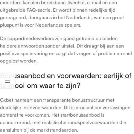
meerdere kanalen bereikbaar: livechat, e-mail en een
uitgebreide FAQ-sectie. Er wordt binnen redelijke tijd
gereageerd, doorgaans in het Nederlands, wat een groot
pluspunt is voor Nederlandse spelers.
De supportmedewerkers zijn goed getraind en bieden
heldere antwoorden zonder uitstel. Dit draagt bij aan een
positieve spelervaring en zorgt dat vragen of problemen snel
opgelost worden.
Bonusaanbod en voorwaarden: eerlijk of
te mooi om waar te zijn?
Gxbet hanteert een transparante bonusstructuur met
duidelijke inzetvoorwaarden. Dit is cruciaal om verrassingen
achteraf te voorkomen. Het startbonusaanbod is
concurrerend, met realistische rondspeelvoorwaarden die
aansluiten bij de marktstandaarden.