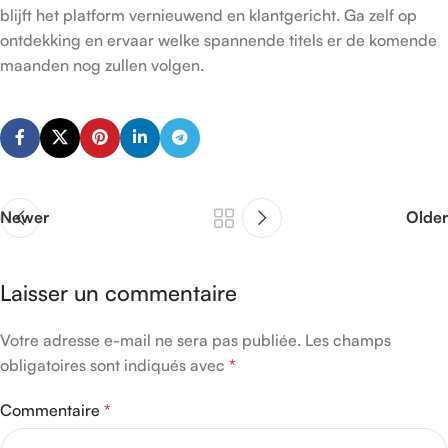
blijft het platform vernieuwend en klantgericht. Ga zelf op
ontdekking en ervaar welke spannende titels er de komende
maanden nog zullen volgen.
Newer
Older
Laisser un commentaire
Votre adresse e-mail ne sera pas publiée.
Les champs
obligatoires sont indiqués avec
*
Commentaire
*