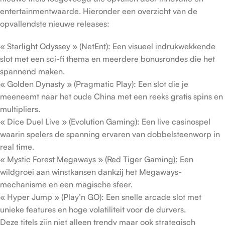
entertainmentwaarde. Hieronder een overzicht van de
opvallendste nieuwe releases:
« Starlight Odyssey » (NetEnt): Een visueel indrukwekkende
slot met een sci-fi thema en meerdere bonusrondes die het
spannend maken.
« Golden Dynasty » (Pragmatic Play): Een slot die je
meeneemt naar het oude China met een reeks gratis spins en
multipliers.
« Dice Duel Live » (Evolution Gaming): Een live casinospel
waarin spelers de spanning ervaren van dobbelsteenworp in
real time.
« Mystic Forest Megaways » (Red Tiger Gaming): Een
wildgroei aan winstkansen dankzij het Megaways-
mechanisme en een magische sfeer.
« Hyper Jump » (Play’n GO): Een snelle arcade slot met
unieke features en hoge volatiliteit voor de durvers.
Deze titels zijn niet alleen trendy maar ook strategisch