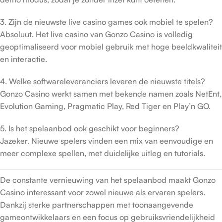
3. Zijn de nieuwste live casino games ook mobiel te spelen?
Absoluut. Het live casino van Gonzo Casino is volledig
geoptimaliseerd voor mobiel gebruik met hoge beeldkwaliteit
en interactie.
4. Welke softwareleveranciers leveren de nieuwste titels?
Gonzo Casino werkt samen met bekende namen zoals NetEnt,
Evolution Gaming, Pragmatic Play, Red Tiger en Play’n GO.
5. Is het spelaanbod ook geschikt voor beginners?
Jazeker. Nieuwe spelers vinden een mix van eenvoudige en
meer complexe spellen, met duidelijke uitleg en tutorials.
De constante vernieuwing van het spelaanbod maakt Gonzo
Casino interessant voor zowel nieuwe als ervaren spelers.
Dankzij sterke partnerschappen met toonaangevende
gameontwikkelaars en een focus op gebruiksvriendelijkheid